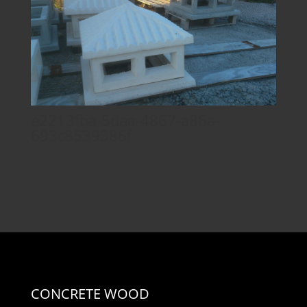
e2213fba-5daa-4867-a86a-
693c8539386f
CONCRETE WOOD