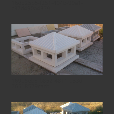
16dd25b5-f251-494b-99a1-
c37d490a4379
169d5eb8-b852-4811-a33d-
76518579cacb