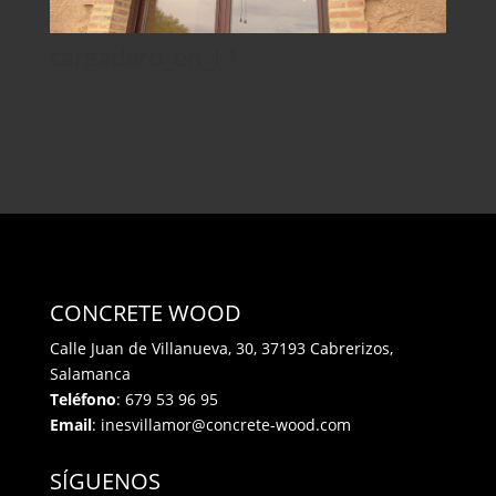
cargadero_en_L1
CONCRETE WOOD
Calle Juan de Villanueva, 30, 37193 Cabrerizos,
Salamanca
Teléfono
:
679 53 96 95
Email
:
inesvillamor@concrete-wood.com
SÍGUENOS